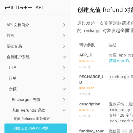
API
创建充值 Refund 对
通过发起一次充值退款请求
API 文档简介
的
对象发起
全额
退
recharge
前言
请求参数
描述
基础交易
APP_ID
对应
对
app
会员账户系统
获取App ID
。
REQUIRED
string
用户
RECHARGE_I
recharge
订单
D
余额
REQUIRED
string
Recharges 充值
description
退款详情，最多 
cmb_pc_qr
充值 Refunds 退款
REQUIRED
支持 128 
string
充值 Refunds 退款概述
coolcredi
创建充值 Refund 对象
funding_sour
微信及 QQ