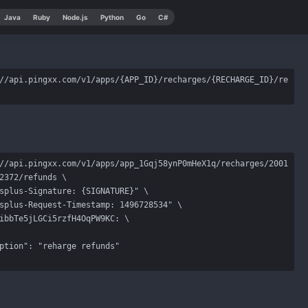
Java
Ruby
Node.js
Python
Go
C#
//api.pingxx.com/v1/apps/{APP_ID}/recharges/{RECHARGE_ID}/re
//api.pingxx.com/v1/apps/app_1Gqj58ynP0mHeX1q/recharges/2001
2372/refunds \

splus-Signature: {SIGNATURE}" \

splus-Request-Timestamp: 1496728534" \

ibbTe5jLGCi5rzfH4OqPW9KC: \
