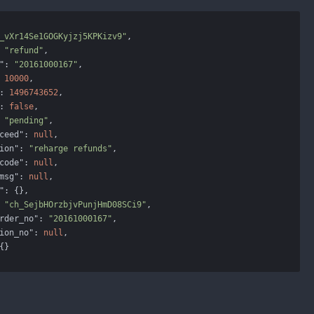
_vXr14Se1GOGKyjzj5KPKizv9"
,

 
"refund"
,

"
: 
"20161000167"
,

 
10000
,

: 
1496743652
,

: 
false
,

 
"pending"
,

ceed"
: 
null
,

ion"
: 
"reharge refunds"
,

code"
: 
null
,

msg"
: 
null
,

"
: {},

 
"ch_SejbHOrzbjvPunjHmD08SCi9"
,

rder_no"
: 
"20161000167"
,

ion_no"
: 
null
,

{}
