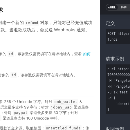
cURL
PHP
象
创建一个新的
对象，只能对已经充值成功
定义
refund
款。当退款成功后，会发送 Webhooks 通知。
POST https:
funds
象的
，该参数仅需要填写在请求地址内，查看
如何
id
请求示例
curl https:
对象的
，该参数仅需要填写在请求地址内。
70606000000
id
-H "Pingplu
-H "Pingplu
-u sk_test_
-d {

255 个 Unicode 字符。针对
&
cmb_wallet
    "description": "reharge refunds"

渠道最多支持 99 字节；针对
渠道最多
jdpay_wap
}
字节；针对
渠道最多支持 30 字节；针对
paypal
渠道最多支持 100 Unicode 字符。
t
 类退款资金来源。取值范围：
：使
返回示例
unsettled_funds