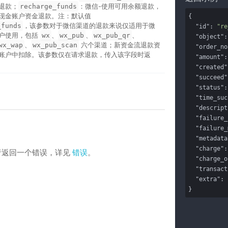
退款；
：微信-使用可用余额退款，
recharge_funds
用现金账户资金退款。注：默认值
{

，该参数对于微信渠道的退款来说仅适用于微
_funds
"id"
: 
"re
户使用，包括
、
、
、
wx
wx_pub
wx_pub_qr
"object"
:
、
六个渠道；新资金流退款资
wx_wap
wx_pub_scan
"order_no
账户中扣除。该参数仅在请求退款，传入该字段时返
"amount"
:
"created"
"succeed"
。
"status"
:
"time_suc
"descript
"failure_
"failure_
"metadata
"charge"
:
者返回一个错误，详见
错误
。
"charge_o
"transact
"extra"
: 
}