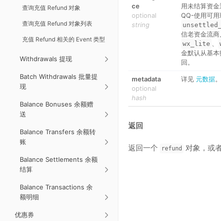
ce
用未结算资金
查询充值 Refund 对象
optional
QQ-使用可
查询充值 Refund 对象列表
string
unsettled
信老资金流商
充值 Refund 相关的 Event 类型
、
wx_lite
金默认从基本
Withdrawals 提现
回。
Batch Withdrawals 批量提
metadata
详见
元数据
现
optional
hash
Balance Bonuses 余额赠
送
返回
Balance Transfers 余额转
账
返回一个
对象，或
refund
Balance Settlements 余额
结算
Balance Transactions 余
额明细
优惠券