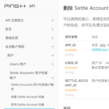
API
删除 Settle Accoun
可以调用此接口，将绑定的
API 文档简介
户的信息，你可以先通过该
前言
请求参数
描述
基础交易
APP_ID
对应
app
会员账户系统
何获取App 
REQUIRED
string
用户
USER_ID
用户 ID 
Users 用户
数仅需要填
REQUIRED
string
Settle Accounts 用户结算
账户
SETTLE_ACCO
用户结算账
Settle Accounts 用户结算账户概
UNT_ID
述
REQUIRED
string
创建 Settle Account 对象
查询 Settle Account 对象
返回