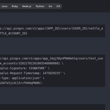
Java
Ruby
Node.js
Python
Go
C#
s://api.pingxx.com/v1/apps/{APP_ID}/users/{USER_ID}/settle_a
TTLE_ACCOUNT_ID}
//api.pingxx.com/v1/apps/app_1Gqj58ynP0mHeX1q/users/test_use
e_accounts/320217022818035400000601 \

splus-Signature: SIGNATURE" \

splus-Request-Timestamp: 1475029155" \

-Type: application/json" \

ibbTe5jLGCi5rzfH4OqPW9KC: