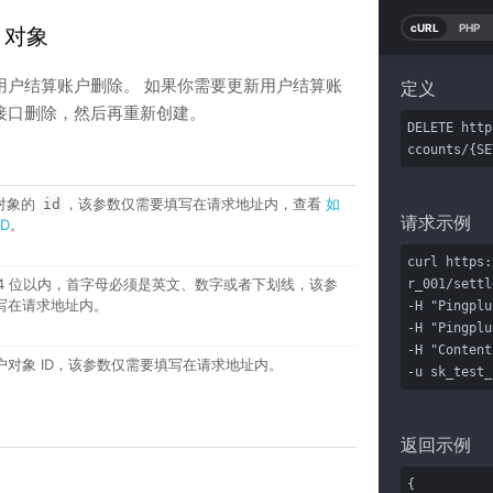
cURL
PHP
t 对象
用户结算账户删除。 如果你需要更新用户结算账
定义
接口删除，然后再重新创建。
DELETE http
ccounts/{SE
对象的
，该参数仅需要填写在请求地址内，查看
如
id
请求示例
ID
。
curl https:
，64 位以内，首字母必须是英文、数字或者下划线，该参
r_001/settl
写在请求地址内。
-H "Pingplu
-H "Pingplu
-H "Content
户对象 ID，该参数仅需要填写在请求地址内。
-u sk_test_
返回示例
{
