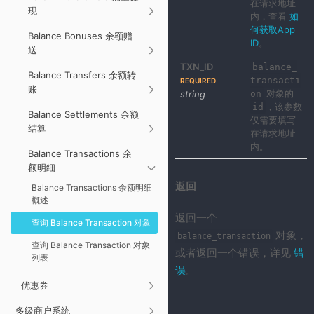
在请求地址
现
内，查看
如
何获取App
Balance Bonuses 余额赠
ID
。
送
TXN_ID
balance_
Balance Transfers 余额转
transacti
REQUIRED
账
对象的
string
on
，该参数
id
Balance Settlements 余额
仅需要填写
结算
在请求地址
内。
Balance Transactions 余
额明细
返回
Balance Transactions 余额明细
概述
返回一个
查询 Balance Transaction 对象
对象，
balance_transaction
查询 Balance Transaction 对象
或者返回一个错误，详见
错
列表
误
。
优惠券
多级商户系统