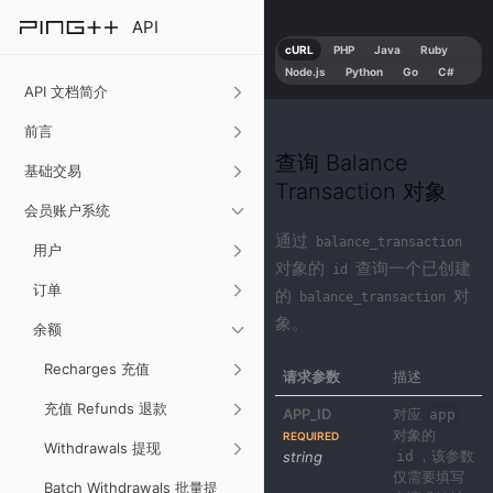
API
cURL
PHP
Java
Ruby
Node.js
Python
Go
C#
API 文档简介
前言
查询 Balance
基础交易
Transaction 对象
会员账户系统
通过
balance_transaction
用户
对象的
查询一个已创建
id
订单
的
对
balance_transaction
象。
余额
Recharges 充值
请求参数
描述
充值 Refunds 退款
APP_ID
对应
app
对象的
REQUIRED
Withdrawals 提现
，该参数
string
id
仅需要填写
Batch Withdrawals 批量提