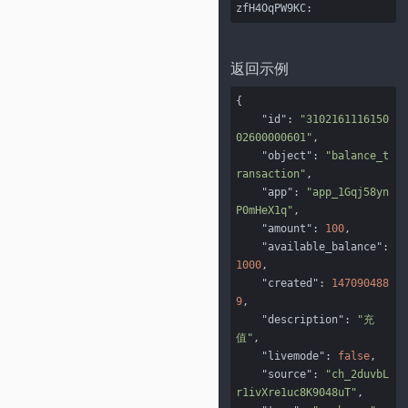
zfH4OqPW9KC:
返回示例
{

"id"
: 
"3102161116150
02600000601"
,

"object"
: 
"balance_t
ransaction"
,

"app"
: 
"app_1Gqj58yn
P0mHeX1q"
,

"amount"
: 
100
,

"available_balance"
: 
1000
,

"created"
: 
147090488
9
,

"description"
: 
"充
值"
,

"livemode"
: 
false
,

"source"
: 
"ch_2duvbL
r1ivXre1uc8K9048uT"
,
