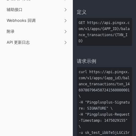
辅助接口
定义
Webhooks 回调
GET https://api.pingxx.c
om/v1/apps/{APP_ID}/bala
附录
nce_transactions/{TXN_I
D}
API 更新日志
请求示例
curl https://api.pingxx.
com/v1/apps/{app_id}/bal
ance_transactions/txn_14
697807964587241560000001 
\

-H "Pingplusplus-Signatu
re: SIGNATURE" \

-H "Pingplusplus-Request
-Timestamp: 1475029155" 
\

-u sk_test_ibbTe5jLGCi5r