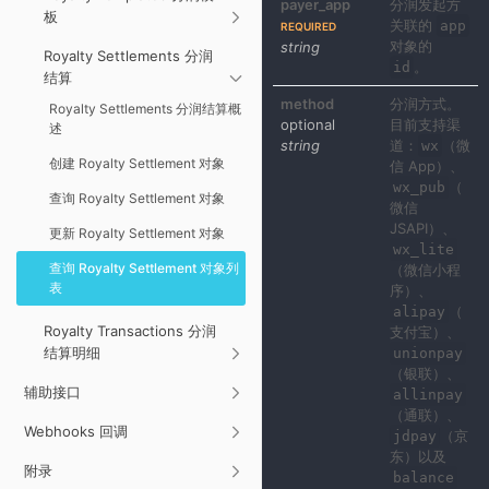
payer_app
分润发起方
板
关联的
app
REQUIRED
对象的
string
Royalty Settlements 分润
。
id
结算
method
分润方式。
Royalty Settlements 分润结算概
optional
目前支持渠
述
string
道：
（微
wx
创建 Royalty Settlement 对象
信 App）、
（
wx_pub
查询 Royalty Settlement 对象
微信
JSAPI）、
更新 Royalty Settlement 对象
wx_lite
查询 Royalty Settlement 对象列
（微信小程
表
序）、
（
alipay
Royalty Transactions 分润
支付宝）、
结算明细
unionpay
（银联）、
辅助接口
allinpay
（通联）、
Webhooks 回调
（京
jdpay
东）以及
附录
balance