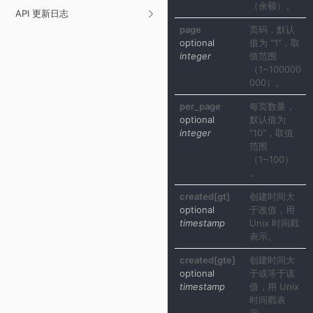
（余额）。
API 更新日志
page
页码，默认
optional
值为 "1"，取
integer
值范围
（1~100000
000）。
per_page
每页数量，
optional
默认值为
integer
"10"，取值
范围
（1~100）
。
created[gt]
创建时间大
optional
于改值，用
timestamp
Unix 时间戳
表示。
created[gte]
创建时间大
optional
于或等于该
timestamp
值，用 Unix
时间戳表