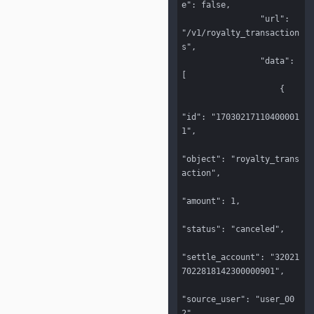
e": false,

                "url": 
"/v1/royalty_transaction
s",

                "data": 
[

                    {

"id": "17030217110400001
1",

"object": "royalty_trans
action",

"amount": 1,

"status": "canceled",

"settle_account": "32021
7022818142300000901",

"source_user": "user_00
2",
