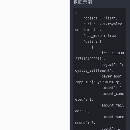
返回示例
{

    "object": "list",

    "url": "/v1/royalty_
settlements",

    "has_more": true,

    "data": [

        {

            "id": "17030
2171104000011",

            "object": "r
oyalty_settlement",

            "payer_app": 
"app_1Gqj58ynP0mHeX1q",

            "amount": 1,

            "amount_canc
eled": 1,

            "amount_fail
ed": 0,

            "amount_succ
eeded": 0,

            "count": 1,
