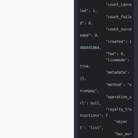
            "count_cance
led": 1,

            "count_faile
d": 0,

            "count_succe
eded": 0,

            "created": 1
488445864,

            "fee": 0,

            "livemode": 
true,

            "metadata": 
{},

            "method": "u
nionpay",

            "operation_u
rl": null,

            "royalty_tra
nsactions": {

                "objec
t": "list",

                "has_mor