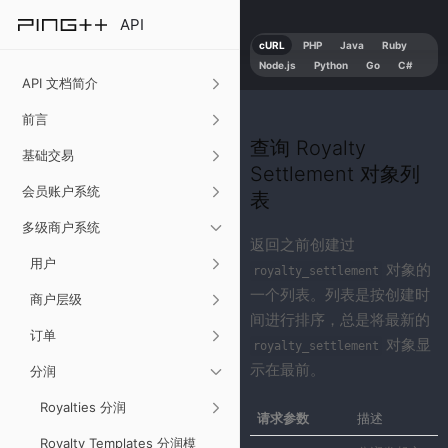
API
cURL
PHP
Java
Ruby
Node.js
Python
Go
C#
API 文档简介
前言
查询 Royalty
基础交易
Settlement 对象列
会员账户系统
表
多级商户系统
返回之前创建过
用户
对象的
royalty_settlement
一个列表。列表是按创建时
商户层级
间进行排序，总是将最新的
订单
对象显
royalty_settlement
示在最前。
分润
Royalties 分润
请求参数
描述
Royalty Templates 分润模