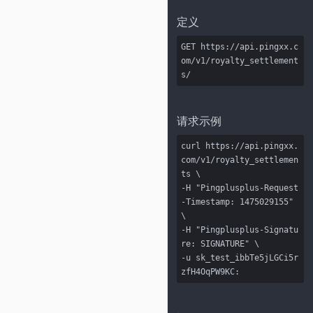
定义
GET https://api.pingxx.c
om/v1/royalty_settlement
s/
请求示例
curl https://api.pingxx.
com/v1/royalty_settlemen
ts \

-H "Pingplusplus-Request
-Timestamp: 1475029155" 
\

-H "Pingplusplus-Signatu
re: SIGNATURE" \

-u sk_test_ibbTe5jLGCi5r
zfH4OqPW9KC: