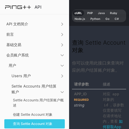
API
cURL
PHP
Java
Ruby
Node.js
Python
Go
C#
API 文档简介
前言
查询 Settle Account
基础交易
对象
会员账户系统
你可以使用此接口来查询对
用户
应的用户结算账户对象。
Users 用户
请求参数
描述
Settle Accounts 用户结算
账户
APP_ID
对应
app
对象的
Settle Accounts 用户结算账户概
REQUIRED
，该参数
string
id
述
仅需要填写
创建 Settle Account 对象
在请求地址
内，查看
如
查询 Settle Account 对象
何获取App