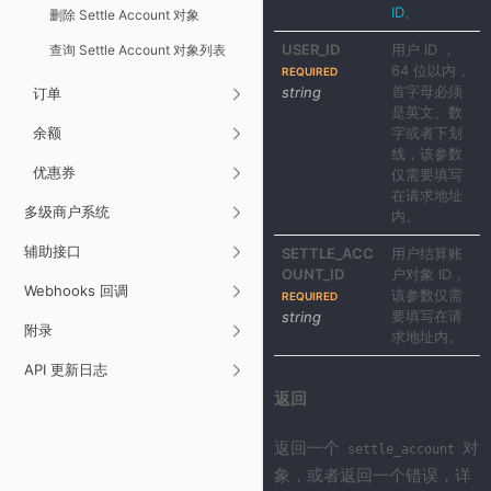
ID
。
删除 Settle Account 对象
USER_ID
用户 ID ，
查询 Settle Account 对象列表
64 位以内，
REQUIRED
首字母必须
string
订单
是英文、数
余额
字或者下划
线，该参数
优惠券
仅需要填写
在请求地址
多级商户系统
内。
辅助接口
SETTLE_ACC
用户结算账
OUNT_ID
户对象 ID，
Webhooks 回调
该参数仅需
REQUIRED
要填写在请
string
附录
求地址内。
API 更新日志
返回
返回一个
对
settle_account
象，或者返回一个错误，详