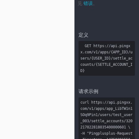
见
错误
。
定义
  GET https://api.pingx
x.com/v1/apps/{APP_ID}/u
sers/{USER_ID}/settle_ac
counts/{SETTLE_ACCOUNT_I
D}
请求示例
curl https://api.pingxx.
com/v1/apps/app_LibTW1n1
SOq9Pin1/users/test_user
_003/settle_accounts/320
217022818035400000601 \

-H "Pingplusplus-Request