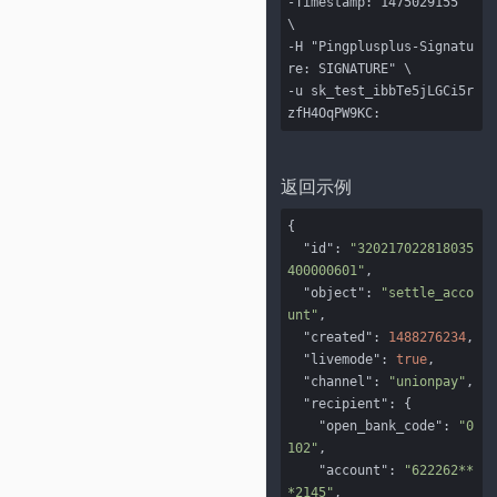
-Timestamp: 1475029155" 
\

-H "Pingplusplus-Signatu
re: SIGNATURE" \

-u sk_test_ibbTe5jLGCi5r
zfH4OqPW9KC:
返回示例
{

"id"
: 
"320217022818035
400000601"
,

"object"
: 
"settle_acco
unt"
,

"created"
: 
1488276234
,

"livemode"
: 
true
,

"channel"
: 
"unionpay"
,

"recipient"
: {

"open_bank_code"
: 
"0
102"
,

"account"
: 
"622262**
*2145"
,
