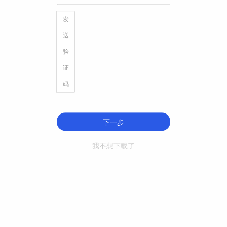
发
送
验
证
码
下一步
我不想下载了